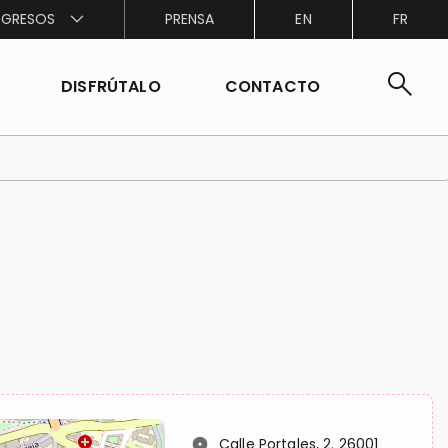
GRESOS
PRENSA
EN
FR
search
DISFRÚTALO
CONTACTO
location_on
Calle Portales, 2. 26001