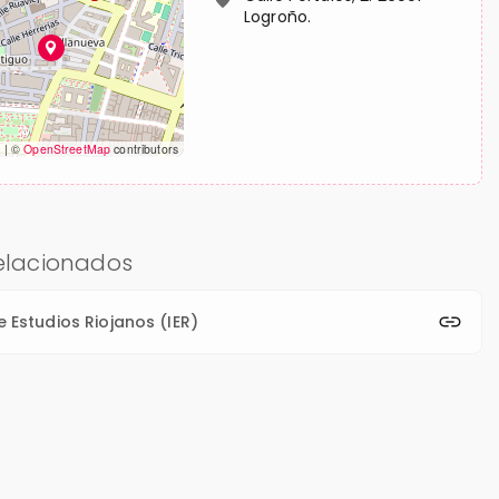
Logroño.
t
|
©
OpenStreetMap
contributors
relacionados
e Estudios Riojanos (IER)