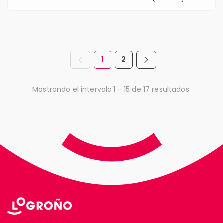
1
2
Página anterior
Página siguiente
Página
Página
Mostrando el intervalo 1 - 15 de 17 resultados.