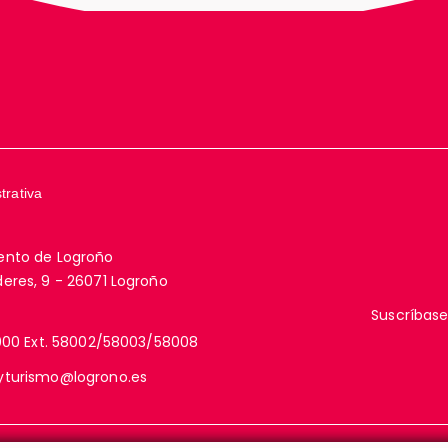
trativa
ento de Logroño
eres, 9 - 26071 Logroño
Suscríbase
000 Ext. 58002/58003/58008
yturismo@logrono.es