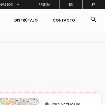
GRESOS
PRENSA
EN
FR
search
DISFRÚTALO
CONTACTO
location_on
Calle Marqués de