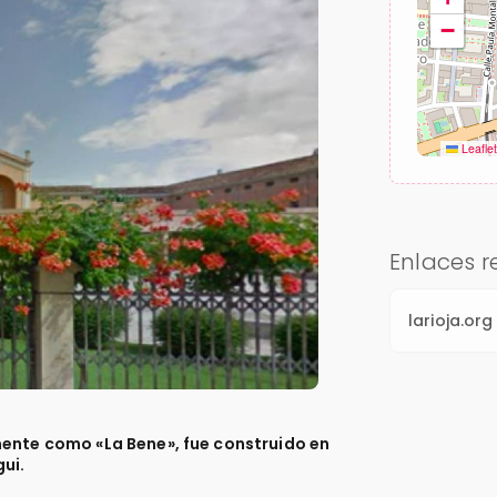
−
Leafle
Enlaces 
larioja.org
mente como «La Bene», fue construido en
gui.