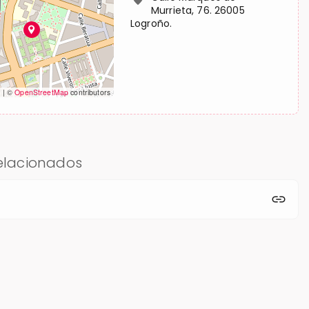
Murrieta, 76. 26005
Logroño.
t
|
©
OpenStreetMap
contributors
relacionados