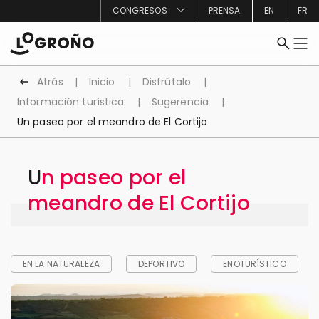
CONGRESOS
PRENSA
EN
FR
Atrás
Inicio
Disfrútalo
Información turística
Sugerencia
Un paseo por el meandro de El Cortijo
Un paseo por el
meandro de El Cortijo
EN LA NATURALEZA
DEPORTIVO
ENOTURÍSTICO