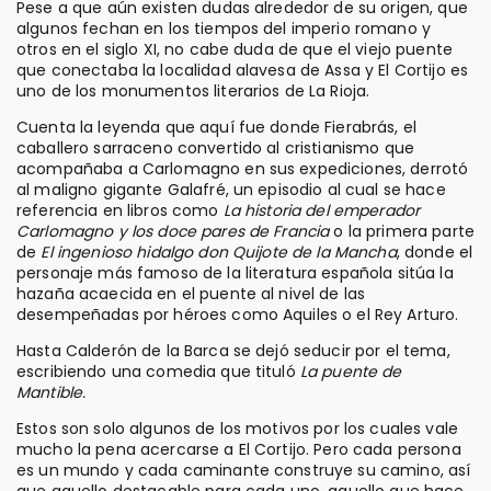
Pese a que aún existen dudas alrededor de su origen, que
algunos fechan en los tiempos del imperio romano y
otros en el siglo XI, no cabe duda de que el viejo puente
que conectaba la localidad alavesa de Assa y El Cortijo es
uno de los monumentos literarios de La Rioja.
Cuenta la leyenda que aquí fue donde Fierabrás, el
caballero sarraceno convertido al cristianismo que
acompañaba a Carlomagno en sus expediciones, derrotó
al maligno gigante Galafré, un episodio al cual se hace
referencia en libros como
La historia del emperador
Carlomagno y los doce pares de Francia
o la primera parte
de
El ingenioso hidalgo don Quijote de la Mancha
, donde el
personaje más famoso de la literatura española sitúa la
hazaña acaecida en el puente al nivel de las
desempeñadas por héroes como Aquiles o el Rey Arturo.
Hasta Calderón de la Barca se dejó seducir por el tema,
escribiendo una comedia que tituló
La puente de
Mantible.
Estos son solo algunos de los motivos por los cuales vale
mucho la pena acercarse a El Cortijo. Pero cada persona
es un mundo y cada caminante construye su camino, así
que aquello destacable para cada uno, aquello que hace