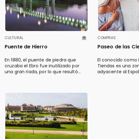
CULTURAL
COMPRAS
Puente de Hierro
Paseo de las Ci
En 1880, el puente de piedra que
El conocido como 
cruzaba el Ebro fue inutilizado por
Tiendas es una zo
una gran riada, por lo que resultó
adyacente al Espo
preciso utilizar una barcaza para
cruzar el cauce del río.