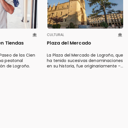
CULTURAL
en Tiendas
Plaza del Mercado
Paseo de las Cien
La Plaza del Mercado de Logroño, que
na peatonal
ha tenido sucesivas denominaciones
lón de Logroño.
en su historia, fue originariamente –
en el siglo XVI– la Plaza Mayor que
servía como centro urbano y
referencia administrativa.