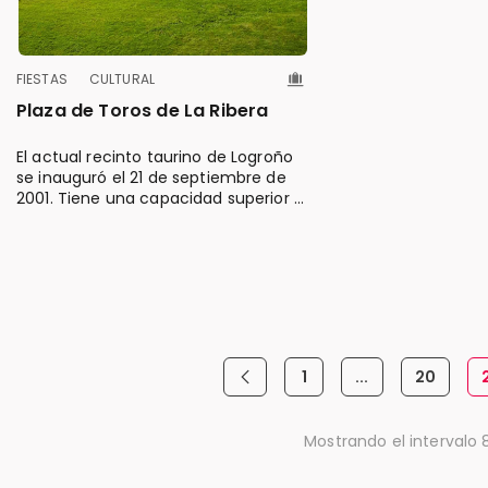
FIESTAS
CULTURAL
Plaza de Toros de La Ribera
El actual recinto taurino de Logroño
se inauguró el 21 de septiembre de
2001. Tiene una capacidad superior a
las 11.000 plazas.
1
...
20
Página anterior
Página
Páginas interm
Página
Mostrando el intervalo 8