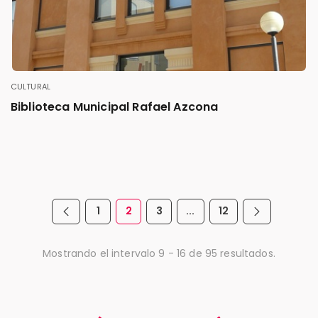
CULTURAL
Biblioteca Municipal Rafael Azcona
1
2
3
...
12
Página anterior
Página sigu
Página
Página
Página
Páginas intermedias Us
Página
Mostrando el intervalo 9 - 16 de 95 resultados.