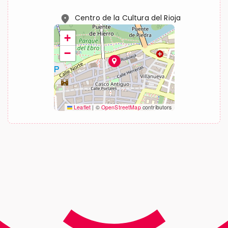
location_on
Centro de la Cultura del Rioja
+
−
Leaflet
|
©
OpenStreetMap
contributors