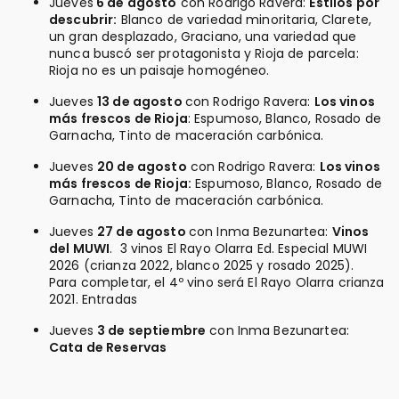
Jueves
6 de agosto
con Rodrigo Ravera:
Estilos por
descubrir:
Blanco de variedad minoritaria, Clarete,
un gran desplazado, Graciano, una variedad que
nunca buscó ser protagonista y Rioja de parcela:
Rioja no es un paisaje homogéneo.
Jueves
13 de agosto
con Rodrigo Ravera:
Los vinos
más frescos de Rioja
: Espumoso, Blanco, Rosado de
Garnacha, Tinto de maceración carbónica.
Jueves
20 de agosto
con Rodrigo Ravera:
Los vinos
más frescos de Rioja:
Espumoso, Blanco, Rosado de
Garnacha, Tinto de maceración carbónica.
Jueves
27 de agosto
con Inma Bezunartea:
Vinos
del MUWI
. 3 vinos El Rayo Olarra Ed. Especial MUWI
2026 (crianza 2022, blanco 2025 y rosado 2025).
Para completar, el 4º vino será El Rayo Olarra crianza
2021. Entradas
Jueves
3 de septiembre
con Inma Bezunartea:
Cata de Reservas