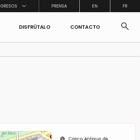
GRESOS
PRENSA
EN
FR
search
DISFRÚTALO
CONTACTO
location_on
Casco Antiguo de