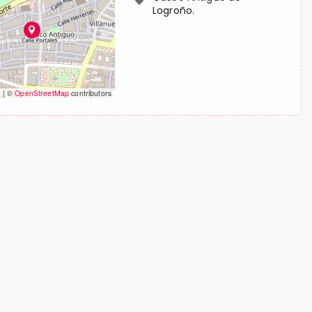
Logroño.
t
|
©
OpenStreetMap
contributors