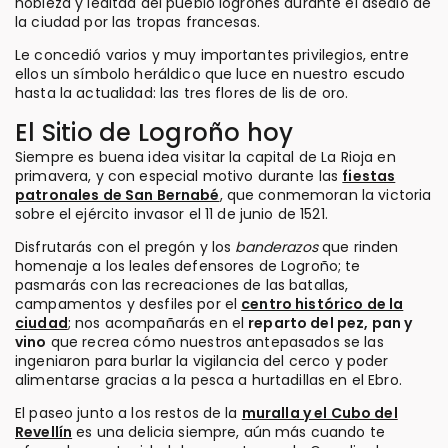
nobleza y lealtad del pueblo logroñés durante el asedio de
la ciudad por las tropas francesas.
Le concedió varios y muy importantes privilegios, entre
ellos un símbolo heráldico que luce en nuestro escudo
hasta la actualidad: las tres flores de lis de oro.
El Sitio de Logroño hoy
Siempre es buena idea visitar la capital de La Rioja en
primavera, y con especial motivo durante las
fiestas
patronales de San Bernabé
, que conmemoran la victoria
sobre el ejército invasor el 11 de junio de 1521.
Disfrutarás con el pregón y los
banderazos
que rinden
homenaje a los leales defensores de Logroño; te
pasmarás con las recreaciones de las batallas,
campamentos y desfiles por el
centro histórico de la
ciudad
; nos acompañarás en el
reparto del pez, pan y
vino
que recrea cómo nuestros antepasados se las
ingeniaron para burlar la vigilancia del cerco y poder
alimentarse gracias a la pesca a hurtadillas en el Ebro.
El paseo junto a los restos de la
muralla y el Cubo del
Revellín
es una delicia siempre, aún más cuando te