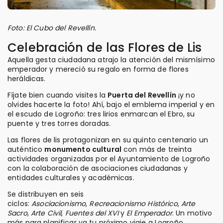
Foto: El Cubo del Revellín.
Celebración de las Flores de Lis
Aquella gesta ciudadana atrajo la atención del mismísimo
emperador y mereció su regalo en forma de flores
heráldicas.
Fíjate bien cuando visites la
Puerta del Revellín
¡y no
olvides hacerte la foto! Ahí, bajo el emblema imperial y en
el escudo de Logroño: tres lirios enmarcan el Ebro, su
puente y tres torres doradas.
Las flores de lis protagonizan en su quinto centenario un
auténtico
monumento cultural
con más de treinta
actividades organizadas por el Ayuntamiento de Logroño
con la colaboración de asociaciones ciudadanas y
entidades culturales y académicas.
Se distribuyen en seis
ciclos:
Asociacionismo
,
Recreacionismo Histórico
,
Arte
Sacro
,
Arte Civil
,
Fuentes del XVI
y
El Emperador
. Un motivo
más para planificar ya tu próximo viaje a Logroño.