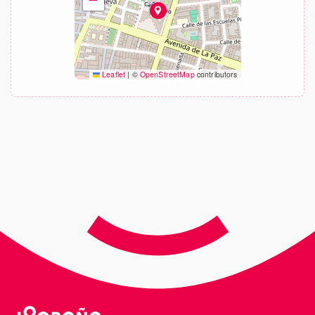
Leaflet
|
©
OpenStreetMap
contributors