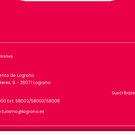
trativa
ento de Logroño
eres, 9 - 26071 Logroño
Suscríbase
000 Ext. 58002/58003/58008
yturismo@logrono.es