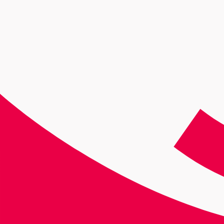
divulgativa con
motivo del eclipse
total de Sol del 12 de
agosto