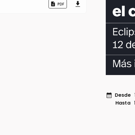
PDF
calendar_month
Desde
Hasta