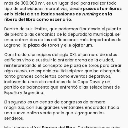
más de 300.000 m², es un lugar ideal para realizar todo
tipo de actividades recreativas, desde
paseos familiares
en bicicleta a solitarias sesiones de
running
con la
ribera del Ebro como escenario.
Dentro de sus límites, que podemos fijar desde el puente
de piedra a las cercanías de la depuradora municipal, se
encuentran dos de las edificaciones más importantes de
Logroño:
la plaza de toros
y el
Riojaforum
.
Construido a principios del siglo XXI, el primero de estos
edificios vino a sustituir la anterior arena de la ciudad,
reinterpretando el concepto de plaza de toros para crear
algo nuevo, un espacio multidisciplinar que ha albergado
tanto grandes conciertos como eventos deportivos,
incluyendo unas eliminatorias de la Copa Davis y un
partido de baloncesto que enfrentó a las selecciones de
España y Argentina.
El segundo es un centro de congresos de primera
magnitud, con sus grandes ventanales encarados hacia
una suave colina verde por la que zigzaguean los
senderos.
Muy cerca está el
Parque del Ebro.
De dimensiones más