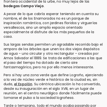
frontera occidental de la urbe, no muy lejos de las
bodegas Campo Viejo
.
A pesar de lo que cabría esperar teniendo en cuenta su
nombre, el de los Enamorados no es un parque de
inspiración romántica, con jardines floridos y virguerías
versallescas, sino un amplio espacio orientado
especialmente al disfrute de los más pequeños de la
casa.
Sus largas sendas permiten un agradable recorrido bajo el
amparo de los árboles que unen los dos viejos depósitos
de agua – uno circular y otro rectangular – creados por
Amos Salvador el 1889. Se trata de edificaciones a las que
el paso del tiempo ha dotado de cierto aire
fantasmagórico, pero no por ello menos interesante.
Pero si hay una zona verde que define Logroño, ejerciendo
a la vez de núcleo verde e histórico de la ciudad es, sin
duda,
el Espolón
. Su céntrica ubicación lo ha convertido,
desde su inauguración en el siglo XVIII, en un lugar de
reunión, en el centro neurálgico donde fácilmente puede
tomarse el pulso a la sociedad logroñesa.
Tarde o temprano, todo el mundo acaba pasando por